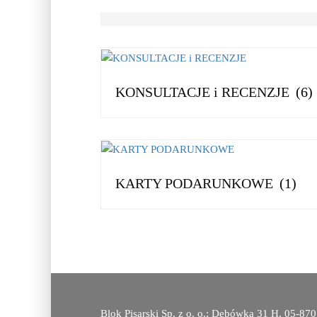
KONSULTACJE i RECENZJE
(6)
KARTY PODARUNKOWE
(1)
Blok Pisarski Sp. z o. o.; Dębówka 31 H, 05-