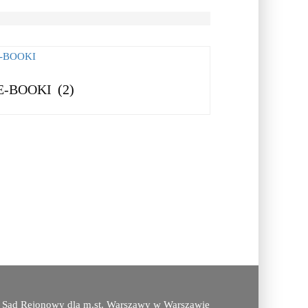
E-BOOKI
(2)
, Sąd Rejonowy dla m.st. Warszawy w Warszawie