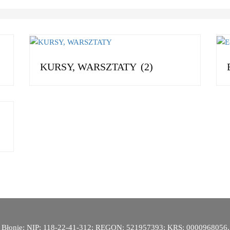
KURSY, WARSZTATY
(2)
870 Błonie; NIP: 118-22-41-312; REGON: 521957393; KRS: 0000968056