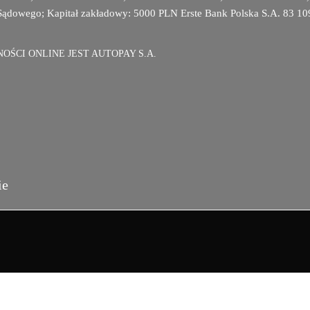
Sądowego; Kapitał zakładowy: 5000 PLN Erste Bank Polska S.A. 83 1
ŚCI ONLINE JEST AUTOPAY S.A.
ie