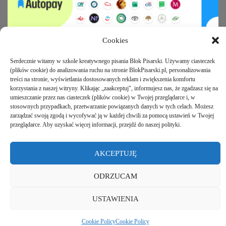
Cookies
Serdecznie witamy w szkole kreatywnego pisania Blok Pisarski. Używamy ciasteczek
(plików cookie) do analizowania ruchu na stronie BlokPisarski.pl, personalizowania
Regulamin Sklepu
treści na stronie, wyświetlania dostosowanych reklam i zwiększenia komfortu
korzystania z naszej witryny. Klikając „zaakceptuj", informujesz nas, że zgadzasz się na
umieszczanie przez nas ciasteczek (plików cookie) w Twojej przeglądarce i, w
stosownych przypadkach, przetwarzanie powiązanych danych w tych celach. Możesz
zarządzać swoją zgodą i wycofywać ją w każdej chwili za pomocą ustawień w Twojej
Polityka prywatności i Prawa autorskie
przeglądarce. Aby uzyskać więcej informacji, przejdź do naszej polityki.
AKCEPTUJĘ
ODRZUCAM
Copyright © 2022 Blok Pisarski Sp. z o.o.
USTAWIENIA
Cookie Policy
Cookie Policy