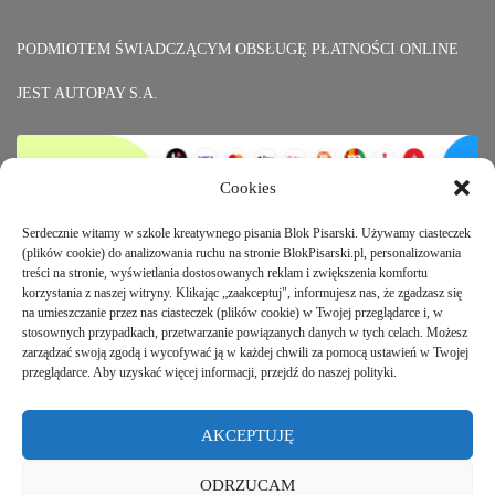
PODMIOTEM ŚWIADCZĄCYM OBSŁUGĘ PŁATNOŚCI ONLINE
JEST AUTOPAY S.A.
Cookies
Serdecznie witamy w szkole kreatywnego pisania Blok Pisarski. Używamy ciasteczek
(plików cookie) do analizowania ruchu na stronie BlokPisarski.pl, personalizowania
treści na stronie, wyświetlania dostosowanych reklam i zwiększenia komfortu
korzystania z naszej witryny. Klikając „zaakceptuj", informujesz nas, że zgadzasz się
na umieszczanie przez nas ciasteczek (plików cookie) w Twojej przeglądarce i, w
stosownych przypadkach, przetwarzanie powiązanych danych w tych celach. Możesz
Regulamin Sklepu
zarządzać swoją zgodą i wycofywać ją w każdej chwili za pomocą ustawień w Twojej
przeglądarce. Aby uzyskać więcej informacji, przejdź do naszej polityki.
AKCEPTUJĘ
Polityka prywatności i Prawa autorskie
ODRZUCAM