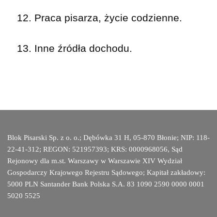
12. Praca pisarza, życie codzienne.
13. Inne źródła dochodu.
Blok Pisarski Sp. z o. o.; Dębówka 31 H, 05-870 Błonie; NIP: 118-
22-41-312; REGON: 521957393; KRS: 0000968056, Sąd
Rejonowy dla m.st. Warszawy w Warszawie XIV Wydział
Gospodarczy Krajowego Rejestru Sądowego; Kapitał zakładowy:
5000 PLN Santander Bank Polska S.A. 83 1090 2590 0000 0001
5020 5525