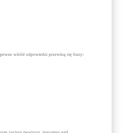
 zapewne wśród odpowiedzi przewiną się frazy:
wym zaciszu tworzysz, pracujesz nad