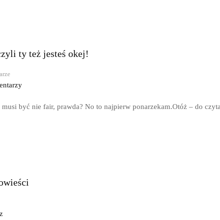
yli ty też jesteś okej!
arze
entarzy
oś musi być nie fair, prawda? No to najpierw ponarzekam.Otóż – do czyta
owieści
z