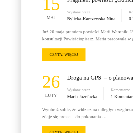
15
Wysłane przez
Ko
MAJ
Bylicka-Karczewska Nina
0
Już 20 maja premiera powieści Marii Weroniki Jó
konsultacji Powieściopisarz. Maria pracowała w 
CZYTAJ WIĘCEJ
26
Droga na GPS – o planowa
Wysłane przez
Komentarze
LUTY
Maria Józefacka
1 Komentar
Wyobraź sobie, że widzisz na odległym wzgórzu 
zdaje się prosta – do pokonania …
CZYTAJ WIĘCEJ