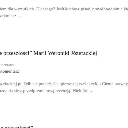
iem dla wszystkich. Dlaczego? Jeśli kochasz pisać, prawdopodobnie kie
rzekonasz …
 przeszłości” Marii Weroniki Józefackiej
mentarze
 Komentarz
zefackiej pt. Odbicie przeszłości, pierwszej części cyklu Cienie praw
oznania się z przedpremierową recenzją! Niektóre …
e przeszłości”