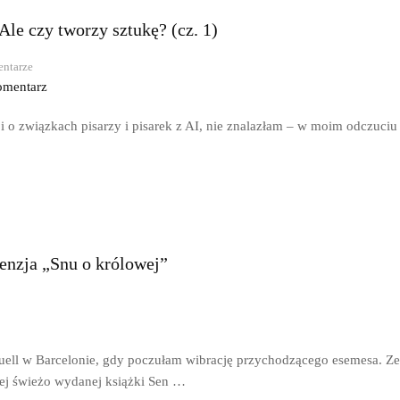
Ale czy tworzy sztukę? (cz. 1)
ntarze
omentarz
i o związkach pisarzy i pisarek z AI, nie znalazłam – w moim odczuci
cenzja „Snu o królowej”
uell w Barcelonie, gdy poczułam wibrację przychodzącego esemesa. Z
jej świeżo wydanej książki Sen …