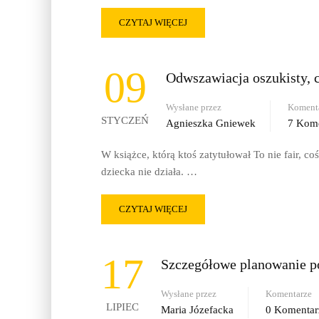
CZYTAJ WIĘCEJ
09
Odwszawiacja oszukisty, cz
Wysłane przez
Koment
STYCZEŃ
Agnieszka Gniewek
7 Kom
W książce, którą ktoś zatytułował To nie fair, c
dziecka nie działa. …
CZYTAJ WIĘCEJ
17
Szczegółowe planowanie p
Wysłane przez
Komentarze
LIPIEC
Maria Józefacka
0 Komentar