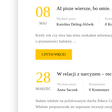
08
AI pisze wiersze, bo umie. 
Wysłane przez
Kome
MAJ
Karolina Deling-Jóźwik
0 K
Kiedy rok czy dwa lata temu szukałam informacj
o prymarności ludzkiej …
CZYTAJ WIĘCEJ
28
W relacji z narcyzem – re
Wysłane przez
Komentarze
MARZEC
Anna Saczuk
0 Komentarz
Stałam właśnie na pofalowanym dachu Pałacu G
Właśnie proponowała mi napisanie recenzji swo