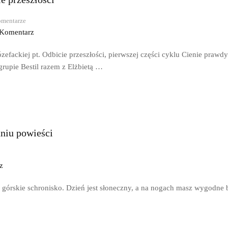
mentarze
 Komentarz
zefackiej pt. Odbicie przeszłości, pierwszej części cyklu Cienie praw
grupie Bestil razem z Elżbietą …
niu powieści
z
górskie schronisko. Dzień jest słoneczny, a na nogach masz wygodne b