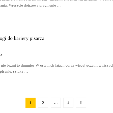
sania. Wreszcie dojrzewa pragnienie …
ogi do kariery pisarza
zy
y nie brzmi to dumnie? W ostatnich latach coraz więcej uczelni wyższ
 pisanie, sztuka …
1
2
…
4