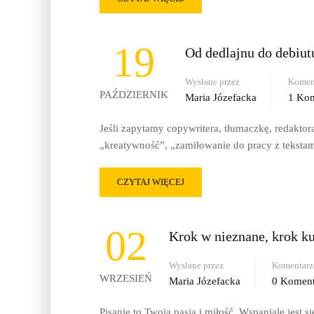
19
Od dedlajnu do debiut
Wysłane przez
Komen
PAŹDZIERNIK
Maria Józefacka
1 Kom
Jeśli zapytamy copywritera, tłumaczkę, redaktor
„kreatywność”, „zamiłowanie do pracy z teksta
CZYTAJ WIĘCEJ
02
Krok w nieznane, krok k
Wysłane przez
Komentarz
WRZESIEŃ
Maria Józefacka
0 Koment
Pisanie to Twoja pasja i miłość. Wspaniale jes