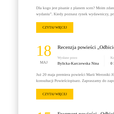
Dla kogo jest pisanie z planem scen? Moim zdan
wydaniu”. Kiedy poznasz rynek wydawniczy, p
CZYTAJ WIĘCEJ
18
Recenzja powieści „Odbicie
Wysłane przez
Ko
MAJ
Bylicka-Karczewska Nina
0
Już 20 maja premiera powieści Marii Weroniki Jó
konsultacji Powieściopisarz. Zapraszamy do zap
CZYTAJ WIĘCEJ
Fragment powieści „Odbici