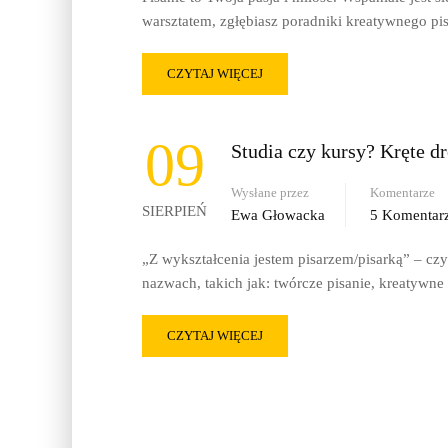
warsztatem, zgłębiasz poradniki kreatywnego pi
CZYTAJ WIĘCEJ
09
Studia czy kursy? Kręte dr
Wysłane przez
Komentarze
SIERPIEŃ
Ewa Głowacka
5 Komentar
„Z wykształcenia jestem pisarzem/pisarką” – cz
nazwach, takich jak: twórcze pisanie, kreatywne
CZYTAJ WIĘCEJ