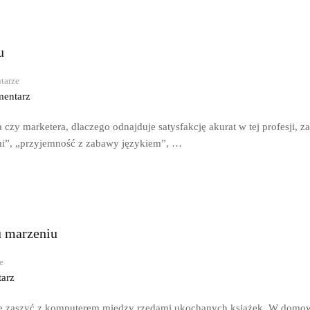
u
tarze
entarz
a czy marketera, dlaczego odnajduje satysfakcję akurat w tej profesji,
mi”, „przyjemność z zabawy językiem”, …
u marzeniu
e
arz
t się zaszyć z komputerem między rzędami ukochanych książek. W domo