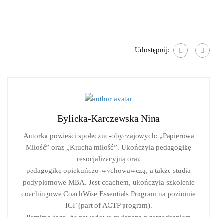
Udostępnij:
Bylicka-Karczewska Nina
Autorka powieści społeczno-obyczajowych: „Papierowa
Miłość” oraz „Krucha miłość”. Ukończyła pedagogikę
resocjalizacyjną oraz
pedagogikę opiekuńczo-wychowawczą, a także studia
podyplomowe MBA. Jest coachem, ukończyła szkolenie
coachingowe CoachWise Essentials Program na poziomie
ICF (part of ACTP program).
Pomimo tego, że zawodowo związana z zarządzaniem