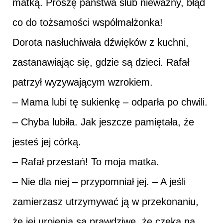
matką. Proszę państwa ślub nieważny, błąd
co do tożsamości współmałżonka!
Dorota nasłuchiwała dźwięków z kuchni,
zastanawiając się, gdzie są dzieci. Rafał
patrzył wyzywającym wzrokiem.
– Mama lubi tę sukienkę – odparła po chwili.
– Chyba lubiła. Jak jeszcze pamiętała, że
jesteś jej córką.
– Rafał przestań! To moja matka.
– Nie dla niej – przypomniał jej. – A jeśli
zamierzasz utrzymywać ją w przekonaniu,
że jej urojenia są prawdziwe, że czeka na