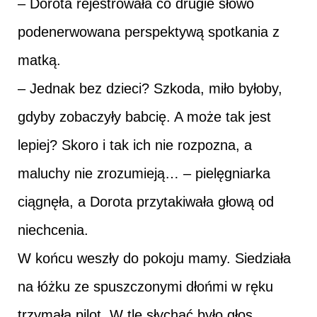
– Dorota rejestrowała co drugie słowo
podenerwowana perspektywą spotkania z
matką.
– Jednak bez dzieci? Szkoda, miło byłoby,
gdyby zobaczyły babcię. A może tak jest
lepiej? Skoro i tak ich nie rozpozna, a
maluchy nie zrozumieją… – pielęgniarka
ciągnęła, a Dorota przytakiwała głową od
niechcenia.
W końcu weszły do pokoju mamy. Siedziała
na łóżku ze spuszczonymi dłońmi w ręku
trzymała pilot. W tle słychać było głos