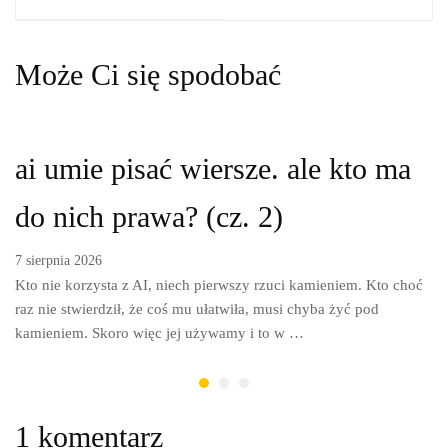
odpowiedzi
odpowiedzi
Może Ci się spodobać
(q&a) część 2
(q&a) cz. 3
ai umie pisać wiersze. ale kto ma
do nich prawa? (cz. 2)
7 sierpnia 2026
Kto nie korzysta z AI, niech pierwszy rzuci kamieniem. Kto choć
raz nie stwierdził, że coś mu ułatwiła, musi chyba żyć pod
kamieniem. Skoro więc jej używamy i to w …
1 komentarz